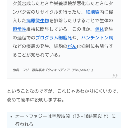
ク質合成したときや栄養環境が悪化したときにタ
ンパク質のリサイクルを行ったり、
細胞質
内に侵
入した
病原
微生物
を排除したりすることで生体の
恒常性
維持に関与している。このほか、
個体
発生
の過程での
プログラム細胞死
や、
ハンチントン病
などの疾患の発生、細胞の
がん
化抑制にも関与す
ることが知られている。
出典: フリー百科事典『ウィキペディア（Wikipedia）』
ということなのですが、これじゃあわかりにくいので、
改めて簡単に説明しますね。
オートファジーは空腹時間（12〜16時間以上）に
行われる