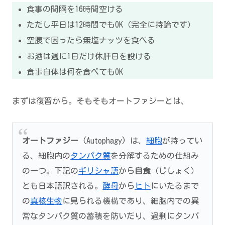
食事の間隔を16時間空ける
ただし平日は12時間でもOK（完全に持論です）
空腹で困ったら無塩ナッツを食べる
お酒は週に1日だけ休肝日を設ける
食事自体は何を食べてもOK
まずは復習から。そもそもオートファジーとは、
オートファジー
(Autophagy) は、
細胞
が持ってい
る、細胞内の
タンパク質
を分解するための仕組み
の一つ。下記の
ギリシャ語
から
自食
（じしょく）
とも日本語訳される。
酵母
から
ヒト
にいたるまで
の
真核生物
に見られる機構であり、細胞内での異
常なタンパク質の蓄積を防いだり、過剰にタンパ